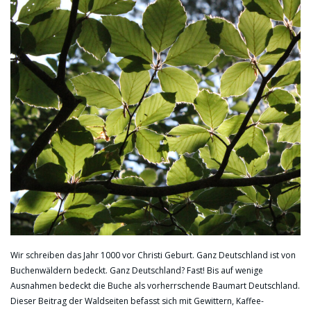
Wir schreiben das Jahr 1000 vor Christi Geburt. Ganz Deutschland ist von
Buchenwäldern bedeckt. Ganz Deutschland? Fast! Bis auf wenige
Ausnahmen bedeckt die Buche als vorherrschende Baumart Deutschland.
Dieser Beitrag der Waldseiten befasst sich mit Gewittern, Kaffee-