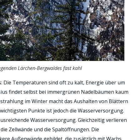
egenden Lärchen-Bergwaldes fast kahl
s: Die Temperaturen sind oft zu kalt, Energie über um
sius findet selbst bei immergrünen Nadelbäumen kaum
strahlung im Winter macht das Aushalten von Blättern
r wichtigsten Punkte ist jedoch die Wasserversorgung.
sreichende Wasserversorgung. Gleichzeitig verlieren
 die Zellwände und die Spaltöffnungen. Die
ere Außenwände gebildet, die zusätzlich mit Wachs