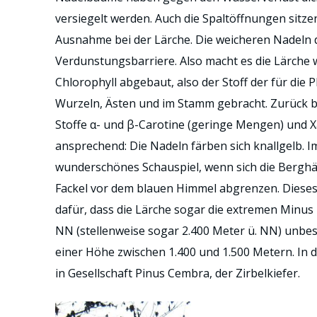
versiegelt werden. Auch die Spaltöffnungen sitz
Ausnahme bei der Lärche. Die weicheren Nadeln d
Verdunstungsbarriere. Also macht es die Lärche 
Chlorophyll abgebaut, also der Stoff der für die 
Wurzeln, Ästen und im Stamm gebracht. Zurück b
Stoffe α- und β-Carotine (geringe Mengen) und 
ansprechend: Die Nadeln färben sich knallgelb. I
wunderschönes Schauspiel, wenn sich die Berghä
Fackel vor dem blauen Himmel abgrenzen. Dieses Sp
dafür, dass die Lärche sogar die extremen Minu
NN (stellenweise sogar 2.400 Meter ü. NN) unbesc
einer Höhe zwischen 1.400 und 1.500 Metern. In 
in Gesellschaft Pinus Cembra, der Zirbelkiefer.