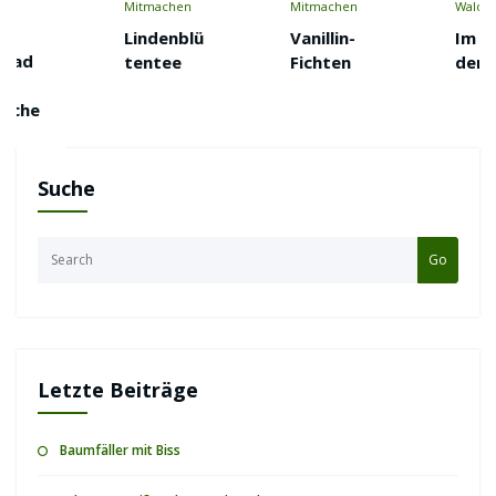
Mitmachen
Mitmachen
Waldnatur
Lindenblü
Vanillin-
Im Reich
tentee
Fichten
der Pilze
Suche
Go
Letzte Beiträge
Baumfäller mit Biss
Schwarz-Weiß und Baum des Jahres 2023