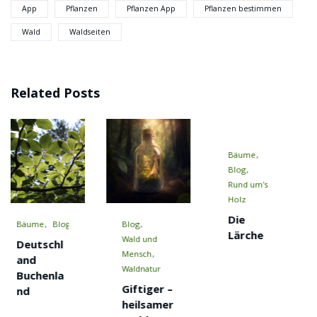
App
Pflanzen
Pflanzen App
Pflanzen bestimmen
Wald
Waldseiten
Related Posts
Bäume
Blog
Blog
Wald zum
Rund um's
Mitmachen
Holz
DIY
Die
Eichelkaff
Blog
Lärche
ee
Wald und
Mensch
Waldnatur
Giftiger –
heilsamer