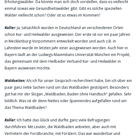
Erholungswälder. Da könnte man sich doch vorstellen, dass es vielleicht
einmal sowas wie Gesundheitswälder gibt. Gibt es solche speziellen
Wälder vielleicht schon? Oder ist so etwas im Kommen?
Koller:
Ja, tatsächlich wurden in Deutschland an verschiedenen Orten
schon Kur- und Heilwälder ausgewiesen. Der erste ist vor ein paar Jahren
in Mecklenburg-Vorpommern entwickelt worden und auch z.B. in
Lahnstein wurde im letzten Jahr einer ausgewiesen worden. Auch hier in
Bayern läuft an der Ludwigs-Maximilians Universität München ein Projekt,
das gemeinsam mit dem Heilbäder Verband Kur- und Heilwälder in
Bayern ausweisen möchte.
Waldseiten:
Als ich für unser Gespräch recherchiert habe, bin ich über ein
paar ganz nette Sachen rund um das Waldbaden gestolpert. Besonders
gut hat mir der Slogan „Waldbaden, Baden ohne Handtuch“ gefallen. Sehr
bildlich. Was ist dir denn Nettes oder Spannendes aufgefallen rund um
das Thema Waldbaden?
Koller:
Ich hatte das Glück und durfte ganz viele Befragungen
durchführen. Mit Leuten, die Waldbaden anbieten, aber auch mit
Vertretern der Forstbranche, mit Förstern. Das war wunderbar und