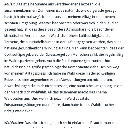
Koller:
Das ist eine Summe aus verschiedenen Faktoren, die
zusammenkommen. Zum einen ist es natürlich, wie du gerade gesagt
hast: „Ich bin mal weg“. Ich bin raus aus meinem Alltag in einer neuen,
schönen Umgebung. Was wir beobachten oder was sich in den Studien
gezeigt hat, ist, dass diese besondere Atmosphäre, die besonderen
klimatischen Verhältnisse im Wald, die höhere Luftfeuchtigkeit, die
Terpene, die aus Nadelbäumen in der Luft abgegeben werden, das alles
hat eine gesundheitliche Wirkung auf uns. Man kann beobachten, dass der
Cortisol-Spiegel, also der Stresspegel von Menschen sinkt, die regelmäßig
im Wald spazieren gehen. Auch die Pulsfrequenz geht runter. Und
natürlich ist eine große psychologische Komponente dabei: Ich bin weg
von meinem Alltagsstress. Ich habe im Wald diese niederschwelligen
Reize, also eine angenehme Art an Abwechslungen um mich herum,
Abwechslungen die mich nicht stressen, eine natürliche Umgebung, in der
der Mensch sich wohlfühlt. All das zusammen macht das Thema
Waldbaden aus. Und wenn ich jetzt im Wald zusätzlich
Entspannungsübungen durchführe, dann habe ich als Waldbesucher
richtig was davon.
Waldseiten:
Das hört sich eigentlich recht einfach an. Braucht man eine