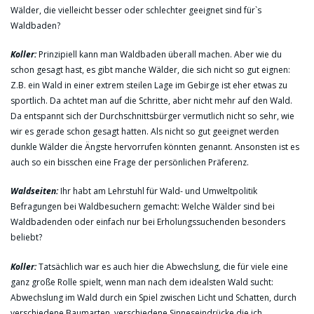
Wälder, die vielleicht besser oder schlechter geeignet sind für`s
Waldbaden?
Koller:
Prinzipiell kann man Waldbaden überall machen. Aber wie du
schon gesagt hast, es gibt manche Wälder, die sich nicht so gut eignen:
Z.B. ein Wald in einer extrem steilen Lage im Gebirge ist eher etwas zu
sportlich. Da achtet man auf die Schritte, aber nicht mehr auf den Wald.
Da entspannt sich der Durchschnittsbürger vermutlich nicht so sehr, wie
wir es gerade schon gesagt hatten. Als nicht so gut geeignet werden
dunkle Wälder die Ängste hervorrufen könnten genannt. Ansonsten ist es
auch so ein bisschen eine Frage der persönlichen Präferenz.
Waldseiten:
Ihr habt am Lehrstuhl für Wald- und Umweltpolitik
Befragungen bei Waldbesuchern gemacht: Welche Wälder sind bei
Waldbadenden oder einfach nur bei Erholungssuchenden besonders
beliebt?
Koller:
Tatsächlich war es auch hier die Abwechslung, die für viele eine
ganz große Rolle spielt, wenn man nach dem idealsten Wald sucht:
Abwechslung im Wald durch ein Spiel zwischen Licht und Schatten, durch
verschiedene Baumarten, verschiedene Sinneseindrücke die ich