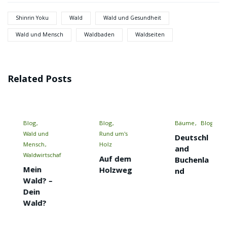
Shinrin Yoku
Wald
Wald und Gesundheit
Wald und Mensch
Waldbaden
Waldseiten
Related Posts
Blog
Bäume
Blog
Blog
Rund um's
Wald zum
Deutschl
Holz
Mitmache
and
haft
Auf dem
Pottasc
Buchenla
Holzweg
e DIY
nd
Suche